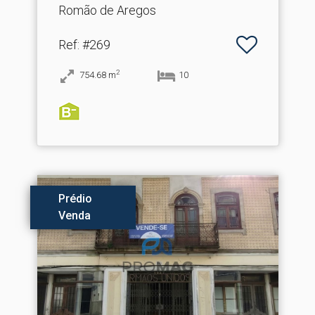
Romão de Aregos
Ref
: #269
2
754.68
m
10
Prédio
Venda