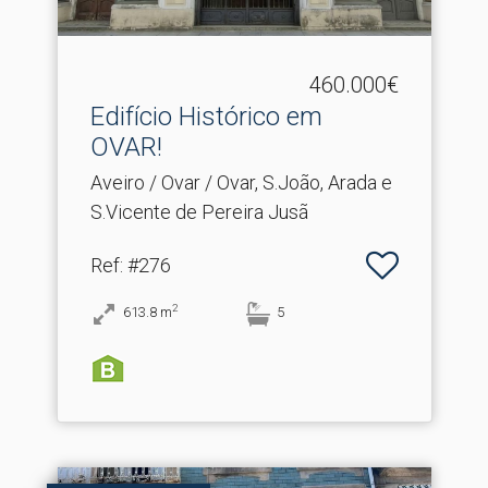
460.000€
Edifício Histórico em
OVAR!
Aveiro / Ovar / Ovar, S.João, Arada e
S.Vicente de Pereira Jusã
Ref
: #276
2
613.8
m
5