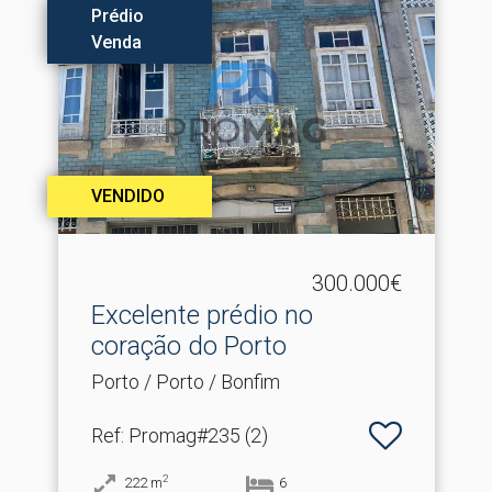
Prédio
Venda
VENDIDO
300.000€
Excelente prédio no
coração do Porto
Porto / Porto / Bonfim
Ref
: Promag#235 (2)
2
222
m
6