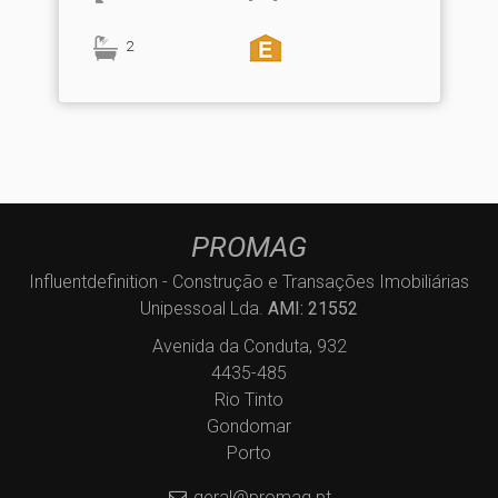
2
PROMAG
Influentdefinition - Construção e Transações Imobiliárias
Unipessoal Lda.
AMI: 21552
Avenida da Conduta, 932
4435-485
Rio Tinto
Gondomar
Porto
geral@promag.pt