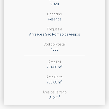
Viseu
Concelho
Resende
Freguesia
Anreade e São Romão de Aregos
Código Postal
4660
Área Útil
2
754.68 m
Área Bruta
2
755.68 m
Área de Terreno
2
316 m